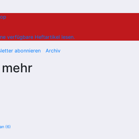
hop
ne verfügbare Heftartikel lesen.
letter abonnieren
Archiv
 mehr
an (6)