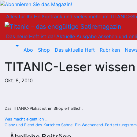
Zum
Alles für Ihr Heißgetränk und vieles mehr: im TITANIC-S
Inhalt
springen
Das neue Heft ist da!
Aktuelle Ausgabe ansehen und onli
Abo
Shop
Das aktuelle Heft
Rubriken
News
TITANIC-Leser wissen
Okt. 8, 2010
Das TITANIC-Plakat ist im
Shop
erhältlich.
Beitragsnavigation
Was macht eigentlich …
Glanz und Elend des Kurtchen Sahne. Ein Wochenend-Fortsetzungsrom
Ähnliche Beiträge