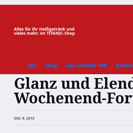
Zum
Inhalt
springen
Alles für Ihr Heißgetränk und
vieles mehr: im TITANIC-Shop
Abo
Shop
Das aktuelle Heft
Rubrik
Glanz und Elend
Wochenend-Fort
Okt. 9, 2010