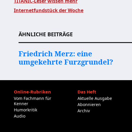
TITANIC-Leser wissen mehr
Internetfundstück der Woche
Beitragsnavigation
ÄHNLICHE BEITRÄGE
Friedrich Merz: eine
umgekehrte Furzgrundel?
Online-Rubriken
Das Heft
Vom Fachmann für
Aktuelle Ausgabe
Kenner
Abonnieren
Humorkritik
Archiv
Audio