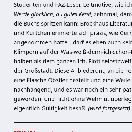
Studenten und FAZ-Leser. Leitmotive, wie ic
Werde glöcklich, du gutes Kend,
zehnmal, dami
die Buchs spritzen kann! Brockhaus-Literatur
und Kurtchen erinnerte sich präzis, wie Ger
angenommen hatte, „darf es eben auch kein 
Klimpern auf der Was-weiß-denn-ich-schon-K
halben als dem ganzen Ich. Flott selbstzwei
der Großstadt. Diese Anbiederung an die Fe
eine Flasche Obstler bestellt und eine Wei
nachhängend, und es war noch ein sehr path
geworden; und nicht ohne Wehmut überlegt
eigentlich Gültigkeit besaß.
(wird fortgesetzt)