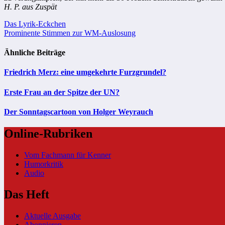
H. P. aus Zuspät
Beitragsnavigation
Das Lyrik-Eckchen
Prominente Stimmen zur WM-Auslosung
Ähnliche Beiträge
Friedrich Merz: eine umgekehrte Furzgrundel?
Erste Frau an der Spitze der UN?
Der Sonntagscartoon von Holger Weyrauch
Online-Rubriken
Vom Fachmann für Kenner
Humorkritik
Audio
Das Heft
Aktuelle Ausgabe
Abonnieren