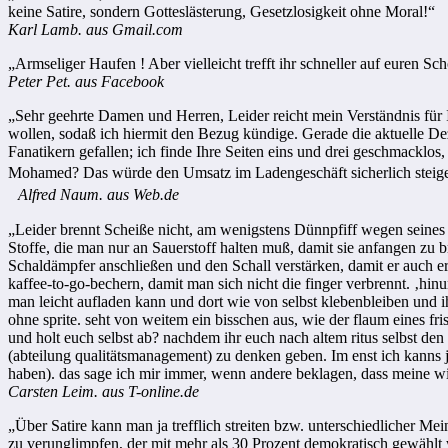
keine Satire, sondern Gotteslästerung, Gesetzlosigkeit ohne Moral!“
Karl Lamb. aus Gmail.com
„Armseliger Haufen ! Aber vielleicht trefft ihr schneller auf euren Sch
Peter Pet. aus Facebook
„Sehr geehrte Damen und Herren, Leider reicht mein Verständnis für I
wollen, sodaß ich hiermit den Bezug kündige. Gerade die aktuelle 
Fanatikern gefallen; ich finde Ihre Seiten eins und drei geschmacklos,
Mohamed? Das würde den Umsatz im Ladengeschäft sicherlich steig
Alfred Naum. aus Web.de
„Leider brennt Scheiße nicht, am wenigstens Dünnpfiff wegen seine
Stoffe, die man nur an Sauerstoff halten muß, damit sie anfangen zu b
Schaldämpfer anschließen und den Schall verstärken, damit er auch e
kaffee-to-go-bechern, damit man sich nicht die finger verbrennt. ‚hinu
man leicht aufladen kann und dort wie von selbst klebenbleiben und i
ohne sprite. seht von weitem ein bisschen aus, wie der flaum eines fr
und holt euch selbst ab? nachdem ihr euch nach altem ritus selbst den 
(abteilung qualitätsmanagement) zu denken geben. Im enst ich kanns ja
haben). das sage ich mir immer, wenn andere beklagen, dass meine witz
Carsten Leim. aus T-online.de
„Über Satire kann man ja trefflich streiten bzw. unterschiedlicher M
zu verunglimpfen, der mit mehr als 30 Prozent demokratisch gewählt w