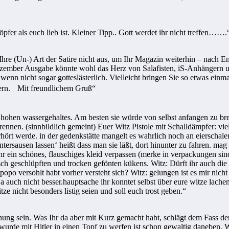
öpfer als euch lieb ist. Kleiner Tipp.. Gott werdet ihr nicht treffen…….
hre (Un-) Art der Satire nicht aus, um Ihr Magazin weiterhin – nach En
Dezember Ausgabe könnte wohl das Herz von Salafisten, iS-Anhängern 
 wenn nicht sogar gotteslästerlich. Vielleicht bringen Sie so etwas einm
ern. Mit freundlichem Gruß“
s hohen wassergehaltes. Am besten sie würde von selbst anfangen zu 
rennen. (sinnbildlich gemeint) Euer Witz Pistole mit Schalldämpfer: vi
rhört werde. in der gedenkstätte mangelt es wahrlich noch an eierscha
ntersausen lassen‘ heißt dass man sie läßt, dort hinunter zu fahren. mag
hr ein schönes, flauschiges kleid verpassen (merke in verpackungen sind
isch geschlüpften und trocken gefönten kükens. Witz: Dürft ihr auch di
popo versohlt habt vorher versteht sich? Witz: gelungen ist es mir nicht 
 auch nicht besser.hauptsache ihr konntet selbst über eure witze lache
e nicht besonders listig seien und soll euch trost geben.“
einung sein. Was Ihr da aber mit Kurz gemacht habt, schlägt dem Fass d
urde mit Hitler in einen Topf zu werfen ist schon gewaltig daneben. W