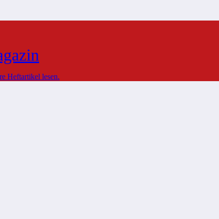
agazin
 Heftartikel lesen.