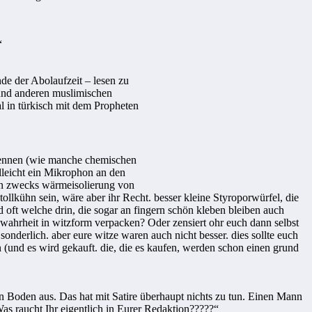
“
de der Abolaufzeit – lesen zu
und anderen muslimischen
al in türkisch mit dem Propheten
brennen (wie manche chemischen
elleicht ein Mikrophon an den
len zwecks wärmeisolierung von
 tollkühn sein, wäre aber ihr Recht. besser kleine Styroporwürfel, die
 oft welche drin, die sogar an fingern schön kleben bleiben auch
e wahrheit in witzform verpacken? Oder zensiert ohr euch dann selbst
sonderlich. aber eure witze waren auch nicht besser. dies sollte euch
n (und es wird gekauft. die, die es kaufen, werden schon einen grund
en Boden aus. Das hat mit Satire überhaupt nichts zu tun. Einen Mann
as raucht Ihr eigentlich in Eurer Redaktion?????“