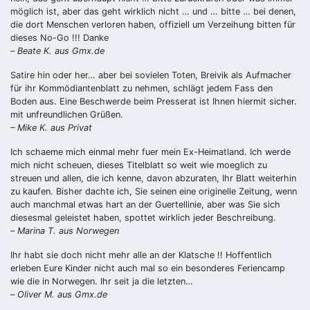
möglich ist, aber das geht wirklich nicht … und … bitte … bei denen,
die dort Menschen verloren haben, offiziell um Verzeihung bitten für
dieses No-Go !!! Danke
–
Beate K. aus Gmx.de
Satire hin oder her… aber bei sovielen Toten, Breivik als Aufmacher
für ihr Kommödiantenblatt zu nehmen, schlägt jedem Fass den
Boden aus. Eine Beschwerde beim Presserat ist Ihnen hiermit sicher.
mit unfreundlichen Grüßen.
– Mike K. aus Privat
Ich schaeme mich einmal mehr fuer mein Ex-Heimatland. Ich werde
mich nicht scheuen, dieses Titelblatt so weit wie moeglich zu
streuen und allen, die ich kenne, davon abzuraten, Ihr Blatt weiterhin
zu kaufen. Bisher dachte ich, Sie seinen eine originelle Zeitung, wenn
auch manchmal etwas hart an der Guertellinie, aber was Sie sich
diesesmal geleistet haben, spottet wirklich jeder Beschreibung.
–
Marina T. aus Norwegen
Ihr habt sie doch nicht mehr alle an der Klatsche !! Hoffentlich
erleben Eure Kinder nicht auch mal so ein besonderes Feriencamp
wie die in Norwegen. Ihr seit ja die letzten…
–
Oliver M. aus Gmx.de