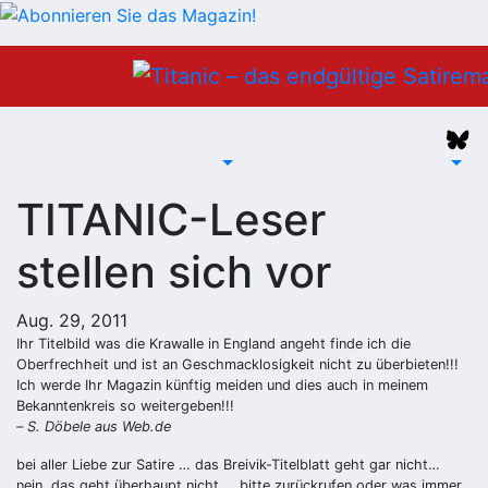
Zum
Inhalt
springen
TITANIC-Leser
stellen sich vor
Aug. 29, 2011
Ihr Titelbild was die Krawalle in England angeht finde ich die
Oberfrechheit und ist an Geschmacklosigkeit nicht zu überbieten!!!
Ich werde Ihr Magazin künftig meiden und dies auch in meinem
Bekanntenkreis so weitergeben!!!
–
S. Döbele aus Web.de
bei aller Liebe zur Satire … das Breivik-Titelblatt geht gar nicht…
nein, das geht überhaupt nicht … bitte zurückrufen oder was immer