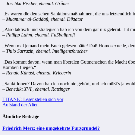
–
Joschka Fischer, ehemal. Grüner
„Es waren die deutschen Sanktionsmaßnahmen, die uns letztendlich i
– Muammar al-Gaddafi, ehemal. Diktator
„Also taktisch und strategisch hab ich von dem gar nix gelernt. Tut mi
– Philipp Lahm, ehemal. Fußballprofi
„Wenn mal jemand mein Buch gelesen hätte! Daß Homosexuelle, deren 
– Thilo Sarrazin, ehemal. Intelligenzforscher
„Das kommt davon, wenn man liberalen Gutmenschen die Macht überläss
Bomben fliegen.“
– Renate Künast, ehemal. Kriegerin
„Sankt Ionen? Davon hab ich noch nie gehört, und ich müßt’s ja woh
– Benedikt XVI., ehemal. Ratzinger
Beitragsnavigation
TITANIC-Leser stellen sich vor
Aufstand der Alten
Ähnliche Beiträge
Friedrich Merz: eine umgekehrte Furzgrundel?