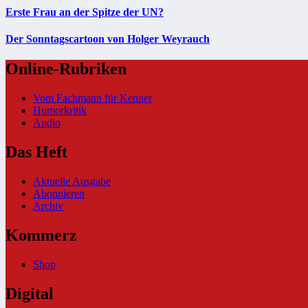
Erste Frau an der Spitze der UN?
Der Sonntagscartoon von Holger Weyrauch
Online-Rubriken
Vom Fachmann für Kenner
Humorkritik
Audio
Das Heft
Aktuelle Ausgabe
Abonnieren
Archiv
Kommerz
Shop
Digital