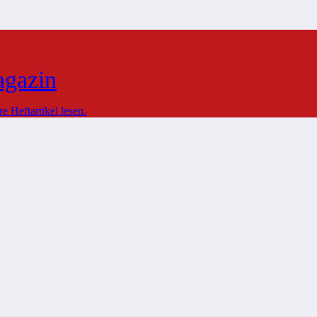
agazin
 Heftartikel lesen.