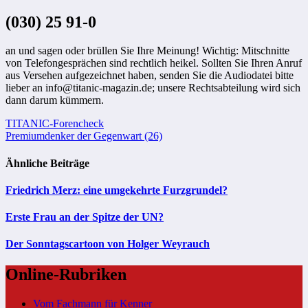
(030) 25 91-0
an und sagen oder brüllen Sie Ihre Meinung! Wichtig: Mitschnitte
von Telefongesprächen sind rechtlich heikel. Sollten Sie Ihren Anruf
aus Versehen aufgezeichnet haben, senden Sie die Audiodatei bitte
lieber an info@titanic-magazin.de; unsere Rechtsabteilung wird sich
dann darum kümmern.
Beitragsnavigation
TITANIC-Forencheck
Premiumdenker der Gegenwart (26)
Ähnliche Beiträge
Friedrich Merz: eine umgekehrte Furzgrundel?
Erste Frau an der Spitze der UN?
Der Sonntagscartoon von Holger Weyrauch
Online-Rubriken
Vom Fachmann für Kenner