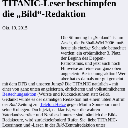
TITANIC-Leser beschimpfen
die „Bild“-Redaktion
Okt. 19, 2015
Die Stimmung in „Schland“ ist am
Arsch, die Fußball-WM 2006 muß
heute als einzige Schande betrachtet
werden: ein erbärmlicher 3. Platz,
der Beginn des Deppen-
Patriotismus, und jetzt auch noch
Hinweise auf eine von ganz oben
angeleierte Bestechungsaktion! Wer
aber hat es damals nur gut gemeint
mit dem DFB und unseren Jungs? Die TITANIC natürlich – mit
einer von ganz unten angeleierten, ehrlicheren und volkstümlicheren
Bestechungsaktion
(Würste und Kuckucksuhren statt Geld).
Gedankt wurde es der damaligen Redaktion mit einem üblen Aufruf
der
Bild
-Zeitung zur
Telefon-Hetze
gegen Martin Sonneborn und
seine Kollegen. Doch jetzt, da klar ist, wer die wahren
Vaterlandsverräter und Nestbeschmutzer sind, nämlich die Bild-
Redakteure, wird zurücktelefoniert! Rufen Sie, liebe TITANIC-
Leserinnen und -Leser, in der
Bild
-Zentralredaktion unter