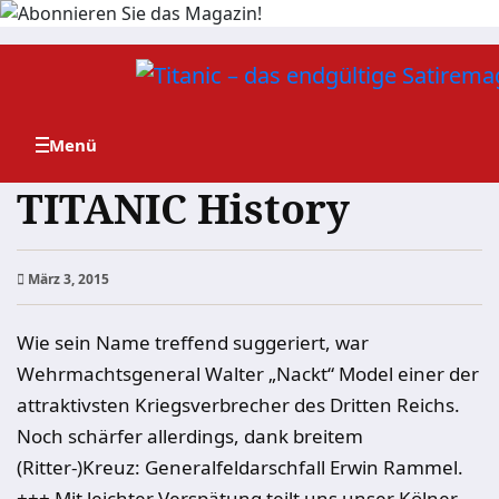
Zum
Inhalt
springen
TITANIC History
März 3, 2015
Wie sein Name treffend suggeriert, war
Wehrmachtsgeneral Walter „Nackt“ Model einer der
attraktivsten Kriegsverbrecher des Dritten Reichs.
Noch schärfer allerdings, dank breitem
(Ritter-)Kreuz: Generalfeldarschfall Erwin Rammel.
+++ Mit leichter Verspätung teilt uns unser Kölner