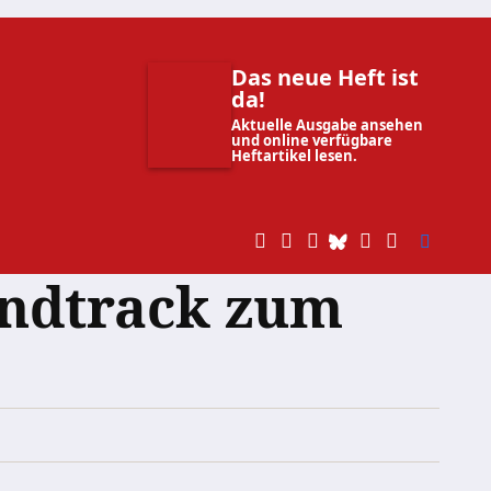
Das neue Heft ist
da!
Aktuelle Ausgabe ansehen
und online verfügbare
Heftartikel lesen.
undtrack zum