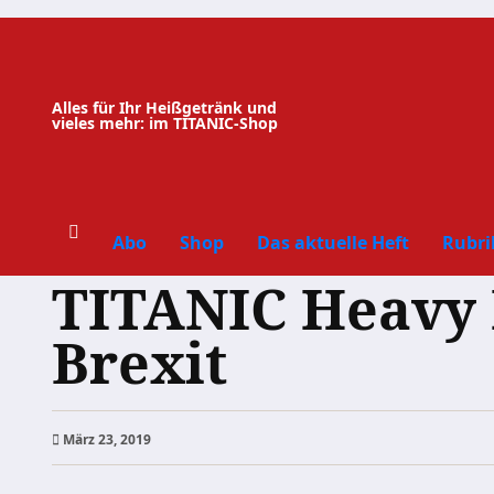
Zum
Inhalt
springen
Alles für Ihr Heißgetränk und
vieles mehr: im TITANIC-Shop
Abo
Shop
Das aktuelle Heft
Rubri
TITANIC Heavy 
Brexit
März 23, 2019