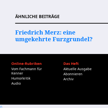
Beitragsnavigation
ÄHNLICHE BEITRÄGE
Friedrich Merz: eine
umgekehrte Furzgrundel?
Online-Rubriken
Das Heft
Vom Fachmann für
Aktuelle Ausgabe
Kenner
Abonnieren
Humorkritik
Archiv
Audio