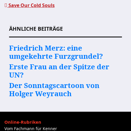
Beitragsnavigation
Save Our Cold Souls
ÄHNLICHE BEITRÄGE
Friedrich Merz: eine
umgekehrte Furzgrundel?
Erste Frau an der Spitze der
UN?
Der Sonntagscartoon von
Holger Weyrauch
Online-Rubriken
Vom Fachmann für Kenner