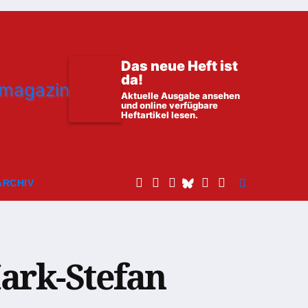
Das neue Heft ist
da!
Aktuelle Ausgabe ansehen
und online verfügbare
Heftartikel lesen.
ARCHIV
Mark-Stefan