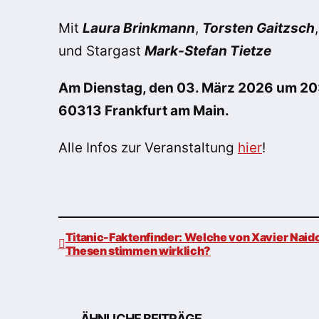
Mit
Laura Brinkmann
,
Torsten Gaitzsch
und Stargast
Mark-Stefan Tietze
Am Dienstag, den 03. März 2026 um 20:0
60313 Frankfurt am Main.
Alle Infos zur Veranstaltung
hier
!
Titanic-Faktenfinder: Welche von Xavier Naid
Thesen stimmen wirklich?
Beitragsnavigation
ÄHNLICHE BEITRÄGE