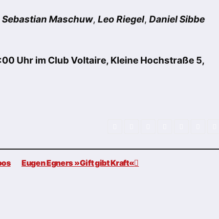
,
Sebastian Maschuw
,
Leo Riegel
,
Daniel Sibbe
0 Uhr im Club Voltaire, Kleine Hochstraße 5,
oos
Eugen Egners »Gift gibt Kraft«