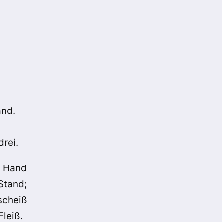
and.
drei.
r Hand
Stand;
nscheiß
Fleiß.