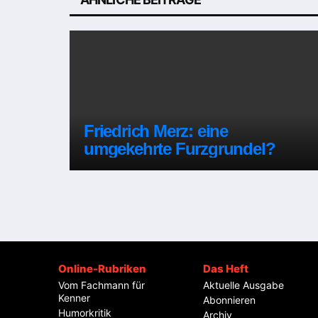
Friedrich Merz: eine
umgekehrte Furzgrundel?
Online-Rubriken
Das Heft
Vom Fachmann für
Aktuelle Ausgabe
Kenner
Abonnieren
Humorkritik
Archiv