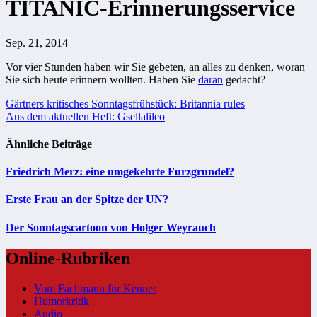
TITANIC-Erinnerungsservice
Sep. 21, 2014
Vor vier Stunden haben wir Sie gebeten, an alles zu denken, woran
Sie sich heute erinnern wollten. Haben Sie
daran
gedacht?
Beitragsnavigation
Gärtners kritisches Sonntagsfrühstück: Britannia rules
Aus dem aktuellen Heft: Gsellalileo
Ähnliche Beiträge
Friedrich Merz: eine umgekehrte Furzgrundel?
Erste Frau an der Spitze der UN?
Der Sonntagscartoon von Holger Weyrauch
Online-Rubriken
Vom Fachmann für Kenner
Humorkritik
Audio