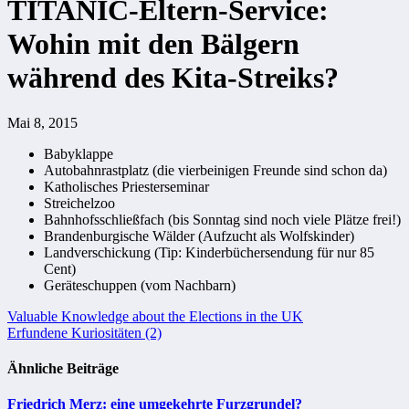
TITANIC-Eltern-Service:
Wohin mit den Bälgern
während des Kita-Streiks?
Mai 8, 2015
Babyklappe
Autobahnrastplatz (die vierbeinigen Freunde sind schon da)
Katholisches Priesterseminar
Streichelzoo
Bahnhofsschließfach (bis Sonntag sind noch viele Plätze frei!)
Brandenburgische Wälder (Aufzucht als Wolfskinder)
Landverschickung (Tip: Kinderbüchersendung für nur 85
Cent)
Geräteschuppen (vom Nachbarn)
Beitragsnavigation
Valuable Knowledge about the Elections in the UK
Erfundene Kuriositäten (2)
Ähnliche Beiträge
Friedrich Merz: eine umgekehrte Furzgrundel?