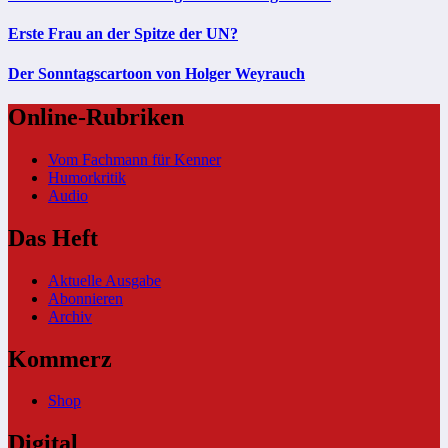
Erste Frau an der Spitze der UN?
Der Sonntagscartoon von Holger Weyrauch
Online-Rubriken
Vom Fachmann für Kenner
Humorkritik
Audio
Das Heft
Aktuelle Ausgabe
Abonnieren
Archiv
Kommerz
Shop
Digital