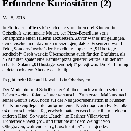
Erfundene Kuriositäten (2)
Mai 8, 2015
In Florida schaffte es kürzlich eine samt ihren drei Kindern in
Geiselhaft genommene Mutter, per Pizza-Bestellung vom
Smartphone einen Hilferuf abzusetzen. Zuvor war es ihr gelungen,
den Geiselnehmer davon zu überzeugen, daß es Essenszeit war. Ins
Feld „Sonderwünsche“ der Bestellung tippte sie: „911hostage–
sendhelp!“ Groß war die Überraschung auch für den Entführer, als
45 Minuten später eine Familienpizza geliefert wurde, auf der mit
scharfer Salami „911hostage–sendhelp!“ gelegt war. Die Entführung
endete nach dem Abendessen blutig.
Es gibt mehr Bier auf Hawaii als in Oberbayern.
Der Moderator und Schriftsteller Günther Jauch wurde in seinem
Leben zweimal folgenschwer vertauscht. Zum ersten Mal kurz nach
seiner Geburt 1956, noch auf der Neugeborenenstation in Münster:
Ein Krankenpfleger, der aufgrund einer Niederlage vom FC Schalke
04 einen schlechten Tag erwischt hatte, verwechselte ihn mit einem
anderen Kind. So wurde „Jauch“ im Berliner Villenviertel
Lichterfelde-West groß und urlaubte auf dem Weingut von
Othegraven, während sein „Tauschpartner“ als singendes