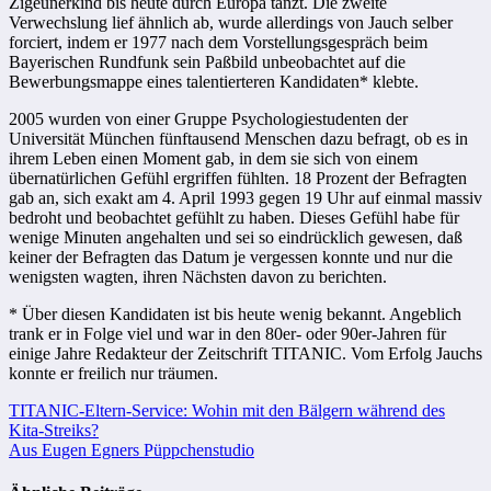
Zigeunerkind bis heute durch Europa tanzt. Die zweite
Verwechslung lief ähnlich ab, wurde allerdings von Jauch selber
forciert, indem er 1977 nach dem Vorstellungsgespräch beim
Bayerischen Rundfunk sein Paßbild unbeobachtet auf die
Bewerbungsmappe eines talentierteren Kandidaten* klebte.
2005 wurden von einer Gruppe Psychologiestudenten der
Universität München fünftausend Menschen dazu befragt, ob es in
ihrem Leben einen Moment gab, in dem sie sich von einem
übernatürlichen Gefühl ergriffen fühlten. 18 Prozent der Befragten
gab an, sich exakt am 4. April 1993 gegen 19 Uhr auf einmal massiv
bedroht und beobachtet gefühlt zu haben. Dieses Gefühl habe für
wenige Minuten angehalten und sei so eindrücklich gewesen, daß
keiner der Befragten das Datum je vergessen konnte und nur die
wenigsten wagten, ihren Nächsten davon zu berichten.
* Über diesen Kandidaten ist bis heute wenig bekannt. Angeblich
trank er in Folge viel und war in den 80er- oder 90er-Jahren für
einige Jahre Redakteur der Zeitschrift TITANIC. Vom Erfolg Jauchs
konnte er freilich nur träumen.
Beitragsnavigation
TITANIC-Eltern-Service: Wohin mit den Bälgern während des
Kita-Streiks?
Aus Eugen Egners Püppchenstudio