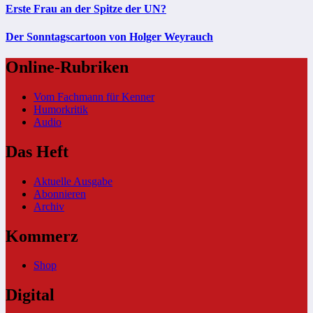
Erste Frau an der Spitze der UN?
Der Sonntagscartoon von Holger Weyrauch
Online-Rubriken
Vom Fachmann für Kenner
Humorkritik
Audio
Das Heft
Aktuelle Ausgabe
Abonnieren
Archiv
Kommerz
Shop
Digital