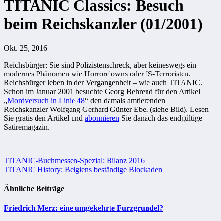
TITANIC Classics: Besuch
beim Reichskanzler (01/2001)
Okt. 25, 2016
Reichsbürger: Sie sind Polizistenschreck, aber keineswegs ein
modernes Phänomen wie Horrorclowns oder IS-Terroristen.
Reichsbürger leben in der Vergangenheit – wie auch TITANIC.
Schon im Januar 2001 besuchte Georg Behrend für den Artikel
„
Mordversuch in Linie 48
“ den damals amtierenden
Reichskanzler Wolfgang Gerhard Günter Ebel (siehe Bild). Lesen
Sie gratis den Artikel und
abonnieren
Sie danach das endgültige
Satiremagazin.
Beitragsnavigation
TITANIC-Buchmessen-Spezial: Bilanz 2016
TITANIC History: Belgiens beständige Blockaden
Ähnliche Beiträge
Friedrich Merz: eine umgekehrte Furzgrundel?