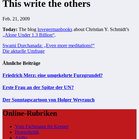
This write the others
Feb. 21, 2009
Today:
The blog
lovegermanbooks
about Christian Y. Schmidt’s
„Alone Under 1.3 Billion“
.
Beitragsnavigation
Swami Durchanada: „Even more meditations!“
Die aktuelle Umfrage
Ähnliche Beiträge
Friedrich Merz: eine umgekehrte Furzgrundel?
Erste Frau an der Spitze der UN?
Der Sonntagscartoon von Holger Weyrauch
Online-Rubriken
Vom Fachmann für Kenner
Humorkritik
Audio