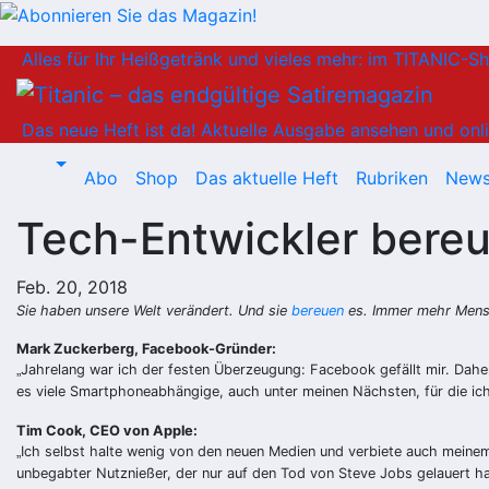
Zum
Alles für Ihr Heißgetränk und vieles mehr: im TITANIC-S
Inhalt
springen
Das neue Heft ist da!
Aktuelle Ausgabe ansehen und onli
Abo
Shop
Das aktuelle Heft
Rubriken
News
Tech-Entwickler bere
Feb. 20, 2018
Sie haben unsere Welt verändert. Und sie
bereuen
es. Immer mehr Mensc
Mark Zuckerberg, Facebook-Gründer:
Jahrelang war ich der festen Überzeugung: Facebook gefällt mir. Daher
„
es viele Smartphoneabhängige, auch unter meinen Nächsten, für die ich
Tim Cook, CEO von Apple:
Ich selbst halte wenig von den neuen Medien und verbiete auch meinem
„
unbegabter Nutznießer, der nur auf den Tod von Steve Jobs gelauert h