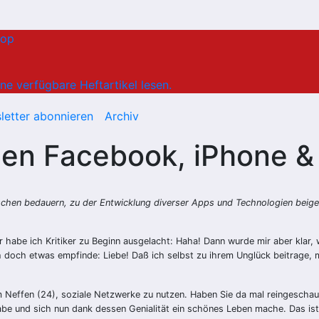
hop
ne verfügbare Heftartikel lesen.
letter abonnieren
Archiv
uen Facebook, iPhone &
hen bedauern, zu der Entwicklung diverser Apps und Technologien beige
 habe ich Kritiker zu Beginn ausgelacht: Haha! Dann wurde mir aber klar, 
 doch etwas empfinde: Liebe! Daß ich selbst zu ihrem Unglück beitrage, 
 Neffen (24), soziale Netzwerke zu nutzen. Haben Sie da mal reingeschaut
abe und sich nun dank dessen Genialität ein schönes Leben mache. Das is