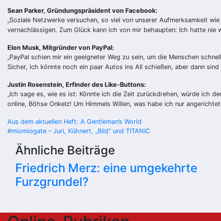
Sean Parker, Gründungspräsident von Facebook:
Soziale Netzwerke versuchen, so viel von unserer Aufmerksamkeit wie 
„
vernachlässigen. Zum Glück kann ich von mir behaupten: Ich hatte nie 
Elon Musk, Mitgründer von PayPal:
PayPal schien mir ein geeigneter Weg zu sein, um die Menschen schnell 
„
Sicher, ich könnte noch ein paar Autos ins All schießen, aber dann sin
Justin Rosenstein, Erfinder des Like-Buttons:
Ich sage es, wie es ist: Könnte ich die Zeit zurückdrehen, würde ich d
„
online, Böhse Onkelz! Um Himmels Willen, was habe ich nur angerichtet
Beitragsnavigation
Aus dem aktuellen Heft: A Gentleman’s World
#miomiogate – Juri, Kühnert, „Bild“ und TITANIC
Ähnliche Beiträge
Friedrich Merz: eine umgekehrte
Furzgrundel?