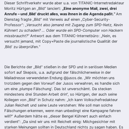
Dieser Schriftverkehr wurde aber u.a. von TITANIC-Internetredakteur
Moritz Hürtgen an „Bild“ lanciert:
„Eine anonyme Mail, zwei, drei
Anrufe – und ‚Bild‘ druckt alles, was ihnen in die Agenda paßt.“
Am
Dienstag fragte „Bild“ mit Verweis auf einen „Cyber-Security-
Professor“:
„Versucht also jemand mit Zugang zum SPD-Netz, Kevin
Kühnert zu schaden? … Oder wurde ein SPD-Computer von Hackern
missbraucht?“
Antwort aus dem TITANIC-Internetbüro: „Nein, es
versucht jemand, mit Copy+Paste die journalistische Qualität der
‚Bild‘ zu überprüfen.“
Die Berichte der „Bild“ stießen in der SPD und in seriösen Medien
sofort auf Skepsis, u.a. aufgrund der fälschlicherweise in der
Mailadresse verwendeten Endung @jusos.de. „Wir möchten uns
trotzdem gegen den Vorwurf der Jusos verwahren, es handle sich
um eine ‚plumpe Fälschung‘. Das ist unverschämt. Da stecken
mindestens drei Stunden Arbeit drin“, so Hürtgen, der auch seine
Kollegen von „Bild“ in Schutz nahm: „Ich kann Volkschefredakteur
Julian Reichelt und seine Leute verstehen: Wie soll man solche
Fälschungen erkennen, wenn man unbedingt eine Kampagne fahren
will?“ Außerdem hätte es „dieser Bengel Kühnert auch einfach
verdient“: „Da sind wir uns mit Reichelt einig: Milchgesichter mit
starken Meinungen sollten in Deutschland nichts zu sagen haben. Es