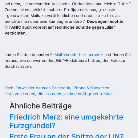
sei denn, sie verleumden Ausländer, Obdachlose und leichte Opfer.“
Zudem sei es schlicht sauberer Profijournalismus, „exklusiv
irgendwelche Mails zu veröffentlichen und dabei so zu tun, als
berichte man über eine Kampagne anderer.“
Deswegen möchte
TITANIC auch vorerst auf rechtliche Schritte gegen „Bild“
verzichten.
Laden Sie den brisanten
E-Mail-Verkehr hier herunter
und finden Sie
heraus, wie schwer es die „Bild“-Redakteure hatten, den Fake zu
durchschauen.
Beitragsnavigation
Tech-Entwickler bereuen Facebook, iPhone & Konsorten
Liste von Leuten, die uns noch alle in den Abgrund treiben
Ähnliche Beiträge
Friedrich Merz: eine umgekehrte
Furzgrundel?
Erste Frau an der Spitze der UN?