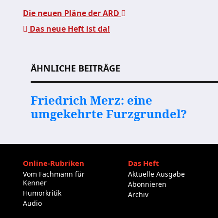
Die neuen Pläne der ARD
Das neue Heft ist da!
Beitragsnavigation
ÄHNLICHE BEITRÄGE
Friedrich Merz: eine
umgekehrte Furzgrundel?
Online-Rubriken
Das Heft
Vom Fachmann für
Aktuelle Ausgabe
Kenner
Abonnieren
Humorkritik
Archiv
Audio