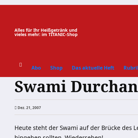
Zum
Inhalt
springen
Alles für Ihr Heißgetränk und
vieles mehr: im TITANIC-Shop
Abo
Shop
Das aktuelle Heft
Rubri
Swami Durchanan
Dez. 21, 2007
Heute steht der Swami auf der Brücke des Le
hingehen sollten. Wiedersehen!