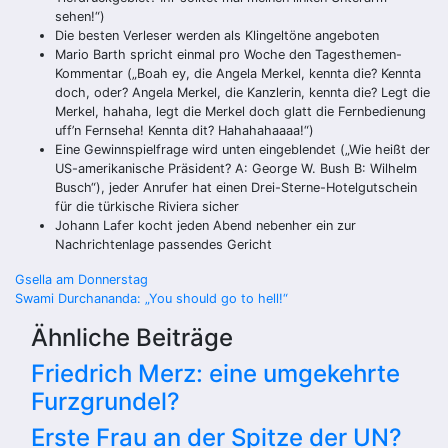
sehen!“)
Die besten Verleser werden als Klingeltöne angeboten
Mario Barth spricht einmal pro Woche den Tagesthemen-
Kommentar („Boah ey, die Angela Merkel, kennta die? Kennta
doch, oder? Angela Merkel, die Kanzlerin, kennta die? Legt die
Merkel, hahaha, legt die Merkel doch glatt die Fernbedienung
uff’n Fernseha! Kennta dit? Hahahahaaaa!“)
Eine Gewinnspielfrage wird unten eingeblendet („Wie heißt der
US-amerikanische Präsident? A: George W. Bush B: Wilhelm
Busch“), jeder Anrufer hat einen Drei-Sterne-Hotelgutschein
für die türkische Riviera sicher
Johann Lafer kocht jeden Abend nebenher ein zur
Nachrichtenlage passendes Gericht
Beitragsnavigation
Gsella am Donnerstag
Swami Durchananda: „You should go to hell!“
Ähnliche Beiträge
Friedrich Merz: eine umgekehrte
Furzgrundel?
Erste Frau an der Spitze der UN?