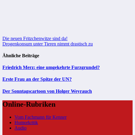
Beitragsnavigation
Die neuen Fritzchenwitze sind da!
Drogenkonsum unter Tieren nimmt drastisch zu
Ähnliche Beiträge
Friedrich Merz: eine umgekehrte Furzgrundel?
Erste Frau an der Spitze der UN?
Der Sonntagscartoon von Holger Weyrauch
Online-Rubriken
Vom Fachmann für Kenner
Humorkritik
Audio