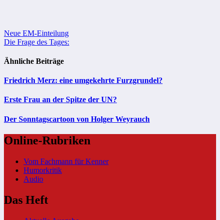
Beitragsnavigation
Neue EM-Einteilung
Die Frage des Tages:
Ähnliche Beiträge
Friedrich Merz: eine umgekehrte Furzgrundel?
Erste Frau an der Spitze der UN?
Der Sonntagscartoon von Holger Weyrauch
Online-Rubriken
Vom Fachmann für Kenner
Humorkritik
Audio
Das Heft