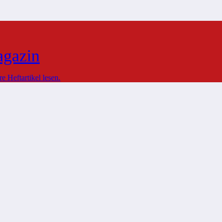
agazin
 Heftartikel lesen.