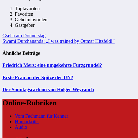
Topfavoriten
Favoriten
Geheimfavoriten
Gastgeber
Beitragsnavigation
Gsella am Donnerstag
Swami Durchananda: „I was trained by Ottmar Hitzfeld!“
Ähnliche Beiträge
Friedrich Merz: eine umgekehrte Furzgrundel?
Erste Frau an der Spitze der UN?
Der Sonntagscartoon von Holger Weyrauch
Online-Rubriken
Vom Fachmann für Kenner
Humorkritik
Audio