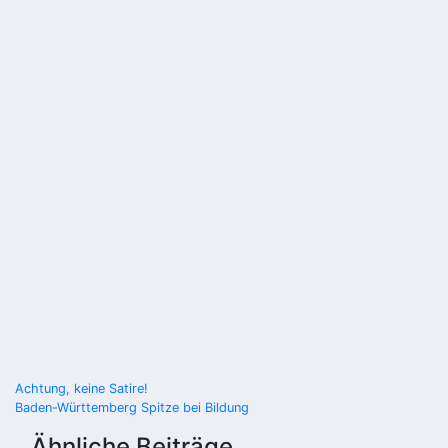
Beitragsnavigation
Achtung, keine Satire!
Baden-Württemberg Spitze bei Bildung
Ähnliche Beiträge