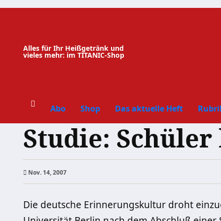
Zum
Inhalt
springen
Alles für Ihr Heißgetränk und
vieles mehr: im TITANIC-Shop
Abo
Shop
Das aktuelle Heft
Rubri
Studie: Schüle
Nov. 14, 2007
Die deutsche Erinnerungskultur droht einzu
Universität Berlin nach dem Abschluß einer