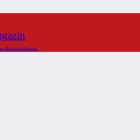
agazin
 Heftartikel lesen.