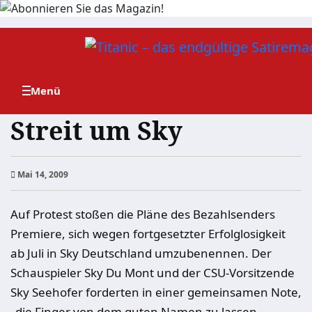
Zum
Inhalt
springen
Streit um Sky
Mai 14, 2009
Auf Protest stoßen die Pläne des Bezahlsenders
Premiere, sich wegen fortgesetzter Erfolglosigkeit
ab Juli in Sky Deutschland umzubenennen. Der
Schauspieler Sky Du Mont und der CSU-Vorsitzende
Sky Seehofer forderten in einer gemeinsamen Note,
„die Finger von dem guten Namen zu lassen.