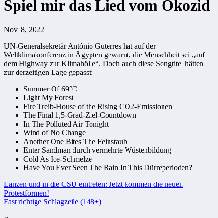
Spiel mir das Lied vom Öko­zid
Nov. 8, 2022
UN-Generalsekretär António Guterres hat auf der
Weltklimakonferenz in Ägypten gewarnt, die Menschheit sei „auf
dem Highway zur Klimahölle“. Doch auch diese Songtitel hätten
zur derzeitigen Lage gepasst:
Summer Of 69°C
Light My Forest
Fire Treib-House of the Rising CO2-Emissionen
The Final 1,5-Grad-Ziel-Countdown
In The Polluted Air Tonight
Wind of No Change
Another One Bites The Feinstaub
Enter Sandman durch vermehrte Wüstenbildung
Cold As Ice-Schmelze
Have You Ever Seen The Rain In This Dürreperioden?
Beitragsnavigation
Lanzen und in die CSU eintreten: Jetzt kommen die neuen
Protestformen!
Fast richtige Schlagzeile (148+)