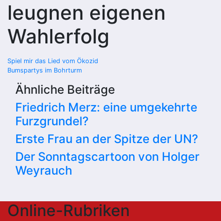
leugnen eigenen
Wahlerfolg
Beitragsnavigation
Spiel mir das Lied vom Öko­zid
Bumspartys im Bohrturm
Ähnliche Beiträge
Friedrich Merz: eine umgekehrte
Furzgrundel?
Erste Frau an der Spitze der UN?
Der Sonntagscartoon von Holger
Weyrauch
Online-Rubriken