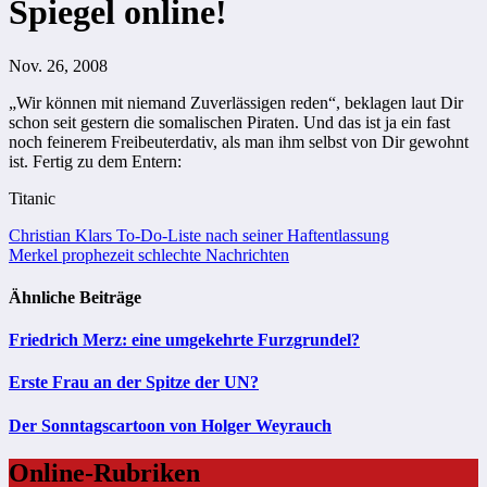
Spiegel online!
Nov. 26, 2008
„Wir können mit niemand Zuverlässigen reden“, beklagen laut Dir
schon seit gestern die somalischen Piraten. Und das ist ja ein fast
noch feinerem Freibeuterdativ, als man ihm selbst von Dir gewohnt
ist. Fertig zu dem Entern:
Titanic
Beitragsnavigation
Christian Klars To-Do-Liste nach seiner Haftentlassung
Merkel prophezeit schlechte Nachrichten
Ähnliche Beiträge
Friedrich Merz: eine umgekehrte Furzgrundel?
Erste Frau an der Spitze der UN?
Der Sonntagscartoon von Holger Weyrauch
Online-Rubriken