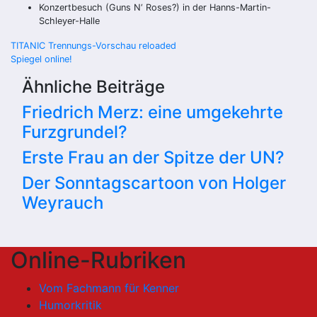
Konzertbesuch (Guns N‘ Roses?) in der Hanns-Martin-
Schleyer-Halle
Beitragsnavigation
TITANIC Trennungs-Vorschau reloaded
Spiegel online!
Ähnliche Beiträge
Friedrich Merz: eine umgekehrte
Furzgrundel?
Erste Frau an der Spitze der UN?
Der Sonntagscartoon von Holger
Weyrauch
Online-Rubriken
Vom Fachmann für Kenner
Humorkritik