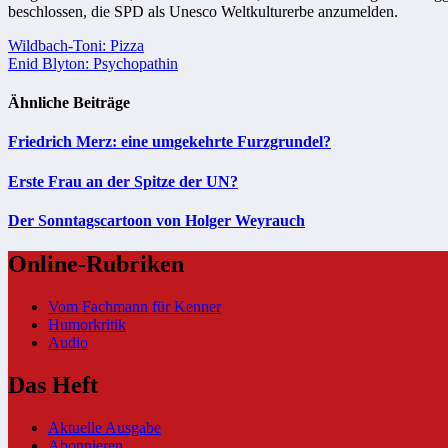
beschlossen, die SPD als Unesco Weltkulturerbe anzumelden.
Beitragsnavigation
Wildbach-Toni: Pizza
Enid Blyton: Psychopathin
Ähnliche Beiträge
Friedrich Merz: eine umgekehrte Furzgrundel?
Erste Frau an der Spitze der UN?
Der Sonntagscartoon von Holger Weyrauch
Online-Rubriken
Vom Fachmann für Kenner
Humorkritik
Audio
Das Heft
Aktuelle Ausgabe
Abonnieren