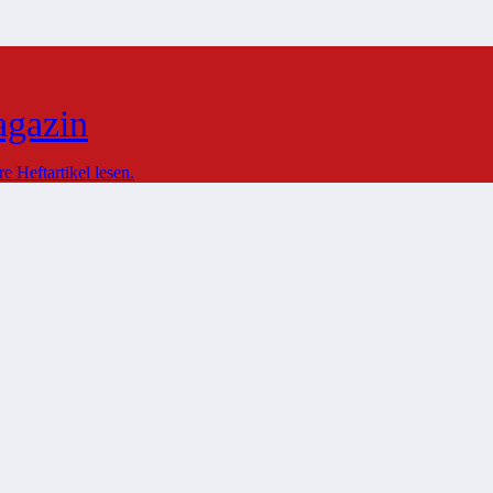
agazin
 Heftartikel lesen.