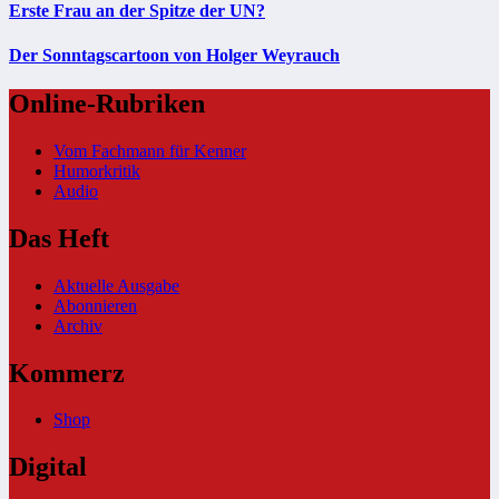
Erste Frau an der Spitze der UN?
Der Sonntagscartoon von Holger Weyrauch
Online-Rubriken
Vom Fachmann für Kenner
Humorkritik
Audio
Das Heft
Aktuelle Ausgabe
Abonnieren
Archiv
Kommerz
Shop
Digital