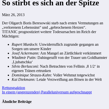
So stirbt es sich an der Spitze
März 26, 2013
Der Oligarch Boris Beresowski starb nach ersten Vermutungen an
„verlorenem Lebenssinn“ und „gebrochenem Herzen“.
TITANIC prognostiziert weitere Todesursachen im Reich der
Mächtigen:
Rupert Murdoch:
Unwiderruflich zugrunde gegangen an
Sorgen um unsere Kinder
Josef Ackermann:
Am Mangel an Zärtlichkeit verkümmert
Wladimir Putin:
Dahingerafft von der Trauer um Goldhamster
‚Ljubatschka‘
Silvio Berlusconi:
Nach Betrachten von Fellinis ‚8 1/2‘ in
eigenen Tränen ertrunken
Dominique Strauss-Kahn:
Voller Wehmut totgewichst
Kai Diekmann:
Letale Verzweiflung am Bösen in der Welt
Beitragsnavigation
Rettungsaktion
In einem (angrenzenden) Paralleluniversum aufgeschnappt
Ähnliche Beiträge