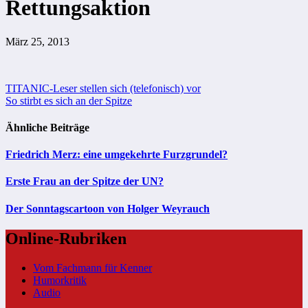
Rettungsaktion
März 25, 2013
Beitragsnavigation
TITANIC-Leser stellen sich (telefonisch) vor
So stirbt es sich an der Spitze
Ähnliche Beiträge
Friedrich Merz: eine umgekehrte Furzgrundel?
Erste Frau an der Spitze der UN?
Der Sonntagscartoon von Holger Weyrauch
Online-Rubriken
Vom Fachmann für Kenner
Humorkritik
Audio