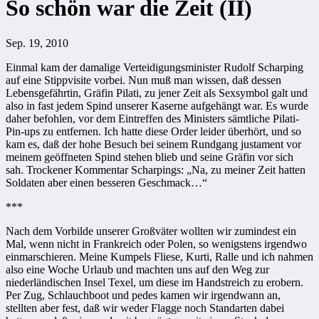
So schön war die Zeit (II)
Sep. 19, 2010
Einmal kam der damalige Verteidigungsminister Rudolf Scharping
auf eine Stippvisite vorbei. Nun muß man wissen, daß dessen
Lebensgefährtin, Gräfin Pilati, zu jener Zeit als Sexsymbol galt und
also in fast jedem Spind unserer Kaserne aufgehängt war. Es wurde
daher befohlen, vor dem Eintreffen des Ministers sämtliche Pilati-
Pin-ups zu entfernen. Ich hatte diese Order leider überhört, und so
kam es, daß der hohe Besuch bei seinem Rundgang justament vor
meinem geöffneten Spind stehen blieb und seine Gräfin vor sich
sah. Trockener Kommentar Scharpings: „Na, zu meiner Zeit hatten
Soldaten aber einen besseren Geschmack…“
***
Nach dem Vorbilde unserer Großväter wollten wir zumindest ein
Mal, wenn nicht in Frankreich oder Polen, so wenigstens irgendwo
einmarschieren. Meine Kumpels Fliese, Kurti, Ralle und ich nahmen
also eine Woche Urlaub und machten uns auf den Weg zur
niederländischen Insel Texel, um diese im Handstreich zu erobern.
Per Zug, Schlauchboot und pedes kamen wir irgendwann an,
stellten aber fest, daß wir weder Flagge noch Standarten dabei