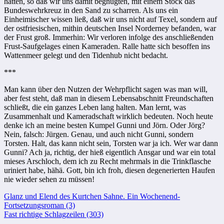
hatten, so daß wir uns damit begnügten, mit einem Stock das
Bundeswehrkreuz in den Sand zu scharren. Als uns ein
Einheimischer wissen ließ, daß wir uns nicht auf Texel, sondern auf
der ostfriesischen, mithin deutschen Insel Norderney befanden, war
der Frust groß. Immerhin: Wir verloren infolge des anschließenden
Frust-Saufgelages einen Kameraden. Ralle hatte sich besoffen ins
Wattenmeer gelegt und den Tidenhub nicht bedacht.
***
Man kann über den Nutzen der Wehrpflicht sagen was man will,
aber fest steht, daß man in diesem Lebensabschnitt Freundschaften
schließt, die ein ganzes Leben lang halten. Man lernt, was
Zusammenhalt und Kameradschaft wirklich bedeuten. Noch heute
denke ich an meine besten Kumpel Gunni und Jörn. Oder Jörg?
Nein, falsch: Jürgen. Genau, und auch nicht Gunni, sondern
Torsten. Halt, das kann nicht sein, Torsten war ja ich. Wer war dann
Gunni? Ach ja, richtig, der hieß eigentlich Ansgar und war ein total
mieses Arschloch, dem ich zu Recht mehrmals in die Trinkflasche
uriniert habe, hähä. Gott, bin ich froh, diesen degenerierten Haufen
nie wieder sehen zu müssen!
Beitragsnavigation
Glanz und Elend des Kurtchen Sahne. Ein Wochenend-
Fortsetzungsroman (3)
Fast richtige Schlagzeilen (303)