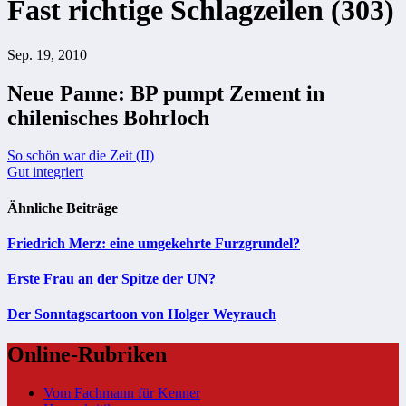
Fast richtige Schlagzeilen (303)
Sep. 19, 2010
Neue Panne: BP pumpt Zement in
chilenisches Bohrloch
Beitragsnavigation
So schön war die Zeit (II)
Gut integriert
Ähnliche Beiträge
Friedrich Merz: eine umgekehrte Furzgrundel?
Erste Frau an der Spitze der UN?
Der Sonntagscartoon von Holger Weyrauch
Online-Rubriken
Vom Fachmann für Kenner