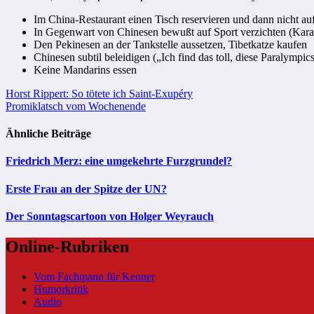
Im China-Restaurant einen Tisch reservieren und dann nicht au
In Gegenwart von Chinesen bewußt auf Sport verzichten (Karate
Den Pekinesen an der Tankstelle aussetzen, Tibetkatze kaufen
Chinesen subtil beleidigen („Ich find das toll, diese Paralymp
Keine Mandarins essen
Beitragsnavigation
Horst Rippert: So tötete ich Saint-Exupéry
Promiklatsch vom Wochenende
Ähnliche Beiträge
Friedrich Merz: eine umgekehrte Furzgrundel?
Erste Frau an der Spitze der UN?
Der Sonntagscartoon von Holger Weyrauch
Online-Rubriken
Vom Fachmann für Kenner
Humorkritik
Audio