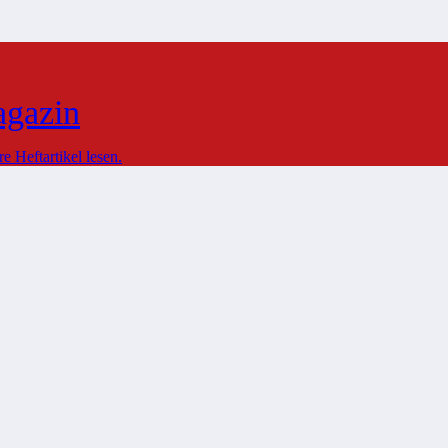
agazin
 Heftartikel lesen.