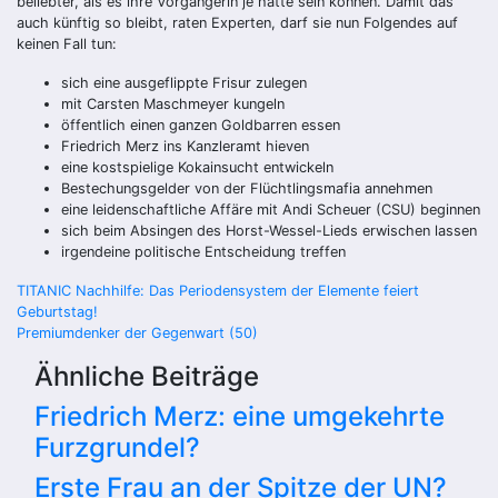
beliebter, als es ihre Vorgängerin je hätte sein können. Damit das
auch künftig so bleibt, raten Experten, darf sie nun Folgendes auf
keinen Fall tun:
sich eine ausgeflippte Frisur zulegen
mit Carsten Maschmeyer kungeln
öffentlich einen ganzen Goldbarren essen
Friedrich Merz ins Kanzleramt hieven
eine kostspielige Kokainsucht entwickeln
Bestechungsgelder von der Flüchtlingsmafia annehmen
eine leidenschaftliche Affäre mit Andi Scheuer (CSU) beginnen
sich beim Absingen des Horst-Wessel-Lieds erwischen lassen
irgendeine politische Entscheidung treffen
Beitragsnavigation
TITANIC Nachhilfe: Das Periodensystem der Elemente feiert
Geburtstag!
Premiumdenker der Gegenwart (50)
Ähnliche Beiträge
Friedrich Merz: eine umgekehrte
Furzgrundel?
Erste Frau an der Spitze der UN?