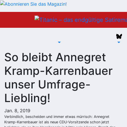
Zum
Inhalt
springen
So bleibt Annegret
Kramp-Karrenbauer
unser Umfrage-
Liebling!
Jan. 8, 2019
Verbindlich, bescheiden und immer etwas mürrisch: Annegret
Kramp-Karrenbauer ist als neue CDU-Vorsitzende schon jetzt