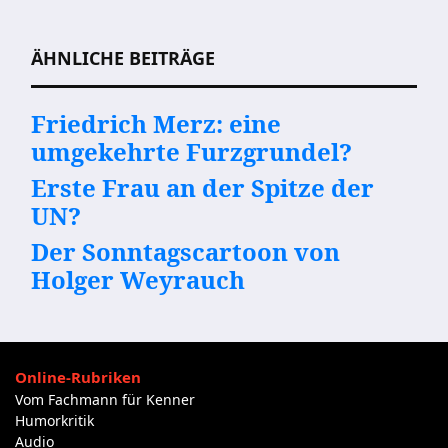
ÄHNLICHE BEITRÄGE
Friedrich Merz: eine
umgekehrte Furzgrundel?
Erste Frau an der Spitze der
UN?
Der Sonntagscartoon von
Holger Weyrauch
Online-Rubriken
Vom Fachmann für Kenner
Humorkritik
Audio