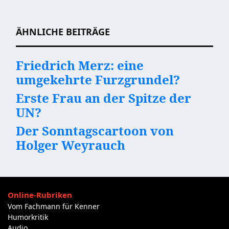
Beitragsnavigation
ÄHNLICHE BEITRÄGE
Friedrich Merz: eine
umgekehrte Furzgrundel?
Erste Frau an der Spitze der
UN?
Der Sonntagscartoon von
Holger Weyrauch
Online-Rubriken
Vom Fachmann für Kenner
Humorkritik
Audio