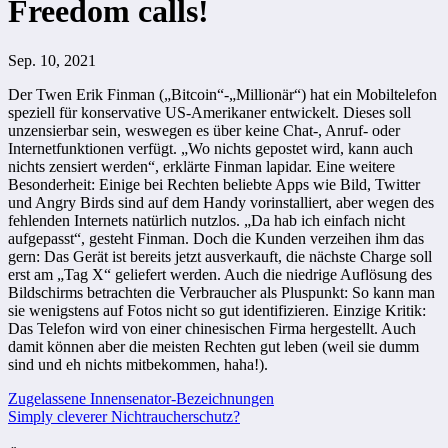
Freedom calls!
Sep. 10, 2021
Der Twen Erik Finman („Bitcoin“-„Millionär“) hat ein Mobiltelefon
speziell für konservative US-Amerikaner entwickelt. Dieses soll
unzensierbar sein, weswegen es über keine Chat-, Anruf- oder
Internetfunktionen verfügt. „Wo nichts gepostet wird, kann auch
nichts zensiert werden“, erklärte Finman lapidar. Eine weitere
Besonderheit: Einige bei Rechten beliebte Apps wie Bild, Twitter
und Angry Birds sind auf dem Handy vorinstalliert, aber wegen des
fehlenden Internets natürlich nutzlos. „Da hab ich einfach nicht
aufgepasst“, gesteht Finman. Doch die Kunden verzeihen ihm das
gern: Das Gerät ist bereits jetzt ausverkauft, die nächste Charge soll
erst am „Tag X“ geliefert werden. Auch die niedrige Auflösung des
Bildschirms betrachten die Verbraucher als Pluspunkt: So kann man
sie wenigstens auf Fotos nicht so gut identifizieren. Einzige Kritik:
Das Telefon wird von einer chinesischen Firma hergestellt. Auch
damit können aber die meisten Rechten gut leben (weil sie dumm
sind und eh nichts mitbekommen, haha!).
Beitragsnavigation
Zugelassene Innensenator-Bezeichnungen
Simply cleverer Nichtraucherschutz?