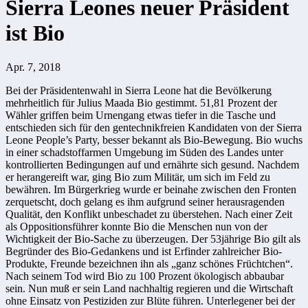
Sierra Leones neuer Präsident
ist Bio
Apr. 7, 2018
Bei der Präsidentenwahl in Sierra Leone hat die Bevölkerung
mehrheitlich für Julius Maada Bio gestimmt. 51,81 Prozent der
Wähler griffen beim Urnengang etwas tiefer in die Tasche und
entschieden sich für den gentechnikfreien Kandidaten von der Sierra
Leone People’s Party, besser bekannt als Bio-Bewegung. Bio wuchs
in einer schadstoffarmen Umgebung im Süden des Landes unter
kontrollierten Bedingungen auf und ernährte sich gesund. Nachdem
er herangereift war, ging Bio zum Militär, um sich im Feld zu
bewähren. Im Bürgerkrieg wurde er beinahe zwischen den Fronten
zerquetscht, doch gelang es ihm aufgrund seiner herausragenden
Qualität, den Konflikt unbeschadet zu überstehen. Nach einer Zeit
als Oppositionsführer konnte Bio die Menschen nun von der
Wichtigkeit der Bio-Sache zu überzeugen. Der 53jährige Bio gilt als
Begründer des Bio-Gedankens und ist Erfinder zahlreicher Bio-
Produkte, Freunde bezeichnen ihn als „ganz schönes Früchtchen“.
Nach seinem Tod wird Bio zu 100 Prozent ökologisch abbaubar
sein. Nun muß er sein Land nachhaltig regieren und die Wirtschaft
ohne Einsatz von Pestiziden zur Blüte führen. Unterlegener bei der