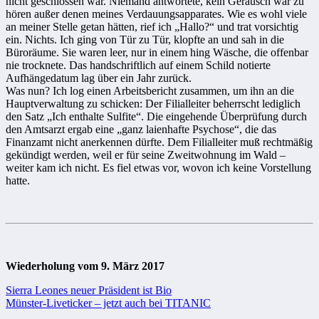
nicht geschlossen war. Niemand antwortete, kein Geräusch war zu
hören außer denen meines Verdauungsapparates. Wie es wohl viele
an meiner Stelle getan hätten, rief ich „Hallo?“ und trat vorsichtig
ein. Nichts. Ich ging von Tür zu Tür, klopfte an und sah in die
Büroräume. Sie waren leer, nur in einem hing Wäsche, die offenbar
nie trocknete. Das handschriftlich auf einem Schild notierte
Aufhängedatum lag über ein Jahr zurück.
Was nun? Ich log einen Arbeitsbericht zusammen, um ihn an die
Hauptverwaltung zu schicken: Der Filialleiter beherrscht lediglich
den Satz „Ich enthalte Sulfite“. Die eingehende Überprüfung durch
den Amtsarzt ergab eine „ganz laienhafte Psychose“, die das
Finanzamt nicht anerkennen dürfte. Dem Filialleiter muß rechtmäßig
gekündigt werden, weil er für seine Zweitwohnung im Wald –
weiter kam ich nicht. Es fiel etwas vor, wovon ich keine Vorstellung
hatte.
Wiederholung vom 9. März 2017
Beitragsnavigation
Sierra Leones neuer Präsident ist Bio
Münster-Liveticker – jetzt auch bei TITANIC