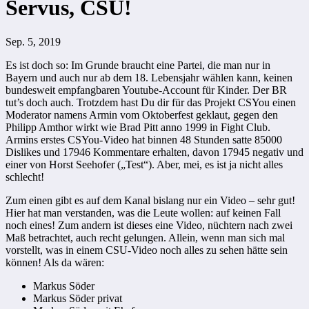
Servus, CSU!
Sep. 5, 2019
Es ist doch so: Im Grunde braucht eine Partei, die man nur in
Bayern und auch nur ab dem 18. Lebensjahr wählen kann, keinen
bundesweit empfangbaren Youtube-Account für Kinder. Der BR
tut’s doch auch. Trotzdem hast Du dir für das Projekt CSYou einen
Moderator namens Armin vom Oktoberfest geklaut, gegen den
Philipp Amthor wirkt wie Brad Pitt anno 1999 in Fight Club.
Armins erstes CSYou-Video hat binnen 48 Stunden satte 85000
Dislikes und 17946 Kommentare erhalten, davon 17945 negativ und
einer von Horst Seehofer („Test“). Aber, mei, es ist ja nicht alles
schlecht!
Zum einen gibt es auf dem Kanal bislang nur ein Video – sehr gut!
Hier hat man verstanden, was die Leute wollen: auf keinen Fall
noch eines! Zum andern ist dieses eine Video, nüchtern nach zwei
Maß betrachtet, auch recht gelungen. Allein, wenn man sich mal
vorstellt, was in einem CSU-Video noch alles zu sehen hätte sein
können! Als da wären:
Markus Söder
Markus Söder privat