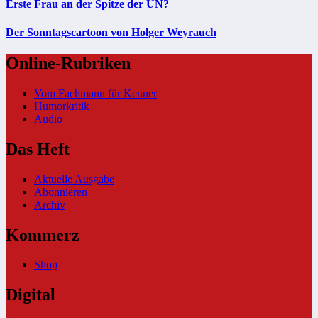
Erste Frau an der Spitze der UN?
Der Sonntagscartoon von Holger Weyrauch
Online-Rubriken
Vom Fachmann für Kenner
Humorkritik
Audio
Das Heft
Aktuelle Ausgabe
Abonnieren
Archiv
Kommerz
Shop
Digital