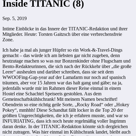
Inside TITANIC (8)
Sep. 5, 2019
Intime Einblicke in das Innere der TITANIC-Redaktion und ihrer
Mitglieder. Heute: Torsten Gaitzsch über eine verbrechensfreie
Zone.
Ich habe ja mal als junger Hüpfer so ein Work-&-Travel-Dings
gemacht – das würde ich am liebsten gar nicht zugeben, denn
heutzutage machen so was nur Bonzenkinder ohne Flugscham und
Bento-Redakteurinnen, die sich nach der Rückkehr über „die große
Leere“ ausheulen und darüber schreiben, dass sie seit dem
WWOOFing-Gap-year auf der Lamafarm nur noch auf spanisch
träumen, aber vor 15 Jahren war das halt gang und gäbe; na ja,
jedenfalls wurde mir im Rahmen dieser Reise einmal in einem
Hostel eine Schachtel Speiseeis gestohlen. Aus dem
Gemeinschaftskühlschrank! Mit meinem Namen beschriftet!
Obendrein so eine richtig geile Sorte, „Rocky Road“ oder „Hokey
Pokey“, mmhhh! Diese Schandtat fällt locker in die Top 20 der
größten Ungerechtigkeiten, die ich je erfahren musste, und war so
INFURIATING, dass ich noch heute regelmäßig voller Ingrimm
daran denke. In der TITANIC-Redaktion könnte sich dergleichen
nicht zutragen. Was hier einmal im Kühlschrank landet, bleibt auch