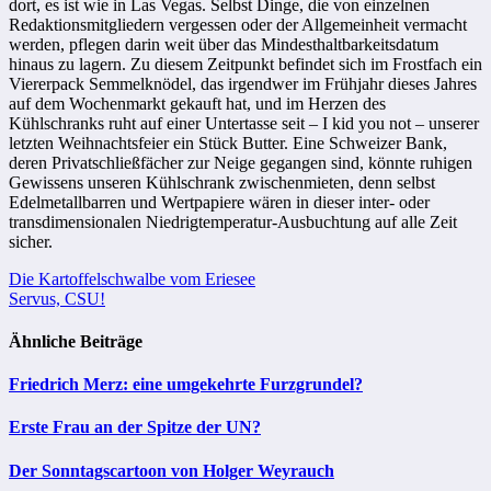
dort, es ist wie in Las Vegas. Selbst Dinge, die von einzelnen
Redaktionsmitgliedern vergessen oder der Allgemeinheit vermacht
werden, pflegen darin weit über das Mindesthaltbarkeitsdatum
hinaus zu lagern. Zu diesem Zeitpunkt befindet sich im Frostfach ein
Viererpack Semmelknödel, das irgendwer im Frühjahr dieses Jahres
auf dem Wochenmarkt gekauft hat, und im Herzen des
Kühlschranks ruht auf einer Untertasse seit – I kid you not – unserer
letzten Weihnachtsfeier ein Stück Butter. Eine Schweizer Bank,
deren Privatschließfächer zur Neige gegangen sind, könnte ruhigen
Gewissens unseren Kühlschrank zwischenmieten, denn selbst
Edelmetallbarren und Wertpapiere wären in dieser inter- oder
transdimensionalen Niedrigtemperatur-Ausbuchtung auf alle Zeit
sicher.
Beitragsnavigation
Die Kartoffelschwalbe vom Eriesee
Servus, CSU!
Ähnliche Beiträge
Friedrich Merz: eine umgekehrte Furzgrundel?
Erste Frau an der Spitze der UN?
Der Sonntagscartoon von Holger Weyrauch