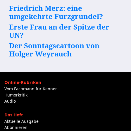
Friedrich Merz: eine
umgekehrte Furzgrundel?
Erste Frau an der Spitze der
UN?
Der Sonntagscartoon von
Holger Weyrauch
Online-Rubriken
Vom Fachmann für Kenner
Humorkritik
Audio
Das Heft
Aktuelle Ausgabe
Abonnieren