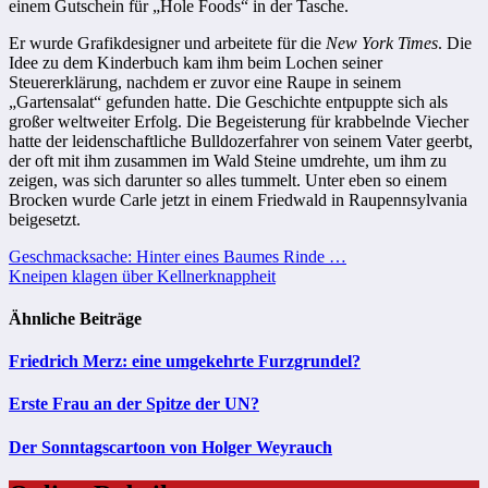
einem Gutschein für „Hole Foods“ in der Tasche.
Er wurde Grafikdesigner und arbeitete für die
New York Times
. Die
Idee zu dem Kinderbuch kam ihm beim Lochen seiner
Steuererklärung, nachdem er zuvor eine Raupe in seinem
„Gartensalat“ gefunden hatte. Die Geschichte entpuppte sich als
großer weltweiter Erfolg. Die Begeisterung für krabbelnde Viecher
hatte der leidenschaftliche Bulldozerfahrer von seinem Vater geerbt,
der oft mit ihm zusammen im Wald Steine umdrehte, um ihm zu
zeigen, was sich darunter so alles tummelt. Unter eben so einem
Brocken wurde Carle jetzt in einem Friedwald in Raupennsylvania
beigesetzt.
Beitragsnavigation
Geschmacksache: Hinter eines Baumes Rinde …
Kneipen klagen über Kellnerknappheit
Ähnliche Beiträge
Friedrich Merz: eine umgekehrte Furzgrundel?
Erste Frau an der Spitze der UN?
Der Sonntagscartoon von Holger Weyrauch