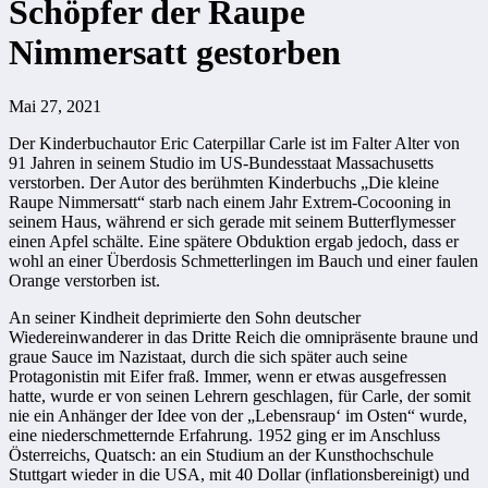
Schöpfer der Raupe
Nimmersatt gestorben
Mai 27, 2021
Der Kinderbuchautor Eric
Caterpillar
Carle ist im
Falter
Alter von
91 Jahren in seinem Studio im US-Bundesstaat Massachusetts
verstorben. Der Autor des berühmten Kinderbuchs „Die kleine
Raupe Nimmersatt“ starb nach einem Jahr Extrem-Cocooning in
seinem Haus, während er sich gerade mit seinem Butterflymesser
einen Apfel schälte. Eine spätere Obduktion ergab jedoch, dass er
wohl an einer Überdosis Schmetterlingen im Bauch und einer faulen
Orange verstorben ist.
An seiner Kindheit deprimierte den Sohn deutscher
Wiedereinwanderer in das Dritte Reich die omnipräsente braune und
graue Sauce im Nazistaat, durch die sich später auch seine
Protagonistin mit Eifer fraß. Immer, wenn er etwas ausgefressen
hatte, wurde er von seinen Lehrern geschlagen, für Carle, der somit
nie ein Anhänger der Idee von der „Lebensraup‘ im Osten“ wurde,
eine niederschmetternde Erfahrung. 1952 ging er im Anschluss
Österreichs, Quatsch: an ein Studium an der Kunsthochschule
Stuttgart wieder in die USA, mit 40 Dollar (inflationsbereinigt) und