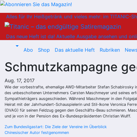
Zum
Alles für Ihr Heißgetränk und vieles mehr: im TITANIC-S
Inhalt
springen
Das neue Heft ist da!
Aktuelle Ausgabe ansehen und onli
Abo
Shop
Das aktuelle Heft
Rubriken
News
Schmutzkampagne ge
Aug. 17, 2017
Wie der vorbestrafte, ehemalige AWD-Mitarbeiter Stefan Schabirosky in
des unbescholtenen Unternehmers Carsten Maschmeyer und seines erfol
Sympathieträgers ausgeschieden. Während Maschmeyer in den Folgejahren
Heirat mit der Jahrhundert-Schauspielerin und Stil-Ikone Veronica Fe
(DVAG) für seinen Feldzug gegen den Geschäfts-Beau schmieren. Maschm
und je
von
in der Pension des Ex-Bundespräsidenten Christian Wulff.
Beitragsnavigation
Zum Bundesligastart: Die Ziele der Vereine im Überblick
Chinesischer Autor festgenommen