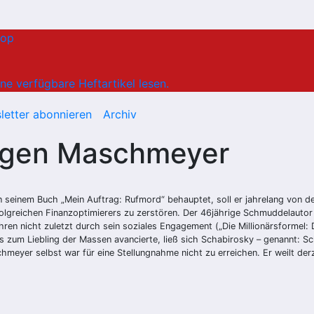
hop
ne verfügbare Heftartikel lesen.
letter abonnieren
Archiv
gen Maschmeyer
 seinem Buch „Mein Auftrag: Rufmord“ behauptet, soll er jahrelang von de
greichen Finanzoptimierers zu zerstören. Der 46jährige Schmuddelautor
 nicht zuletzt durch sein soziales Engagement („Die Millionärsformel: De
rres zum Liebling der Massen avancierte, ließ sich Schabirosky – genannt
eyer selbst war für eine Stellungnahme nicht zu erreichen. Er weilt der