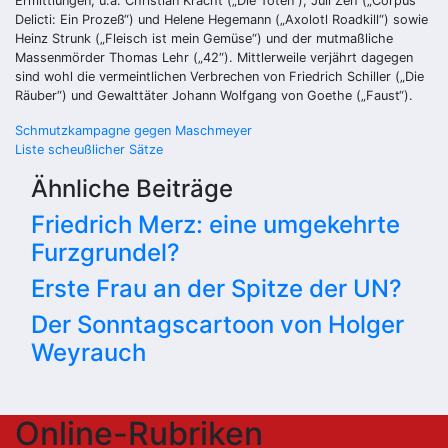
Ermittlungen, u.a. Christian Kracht („Die Toten“), Juli Zeh („Corpus
Delicti: Ein Prozeß“) und Helene Hegemann („Axolotl Roadkill“) sowie
Heinz Strunk („Fleisch ist mein Gemüse“) und der mutmaßliche
Massenmörder Thomas Lehr („42“). Mittlerweile verjährt dagegen
sind wohl die vermeintlichen Verbrechen von Friedrich Schiller („Die
Räuber“) und Gewalttäter Johann Wolfgang von Goethe („Faust“).
Beitragsnavigation
Schmutzkampagne gegen Maschmeyer
Liste scheußlicher Sätze
Ähnliche Beiträge
Friedrich Merz: eine umgekehrte
Furzgrundel?
Erste Frau an der Spitze der UN?
Der Sonntagscartoon von Holger
Weyrauch
Online-Rubriken