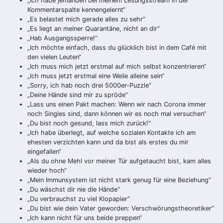
„Ich habe jemanden bei meinem Lesungsstream in der
Kommentarspalte kennengelernt“
„Es belastet mich gerade alles zu sehr“
„Es liegt an meiner Quarantäne, nicht an dir“
„Hab Ausgangssperre!“
„Ich möchte einfach, dass du glücklich bist in dem Café mit
den vielen Leuten“
„Ich muss mich jetzt erstmal auf mich selbst konzentrieren“
„Ich muss jetzt erstmal eine Weile alleine sein“
„Sorry, ich hab noch drei 5000er-Puzzle“
„Deine Hände sind mir zu spröde“
„Lass uns einen Pakt machen: Wenn wir nach Corona immer
noch Singles sind, dann können wir es noch mal versuchen“
„Du bist noch gesund, lass mich zurück!“
„Ich habe überlegt, auf welche sozialen Kontakte ich am
ehesten verzichten kann und da bist als erstes du mir
eingefallen“
„Als du ohne Mehl vor meiner Tür aufgetaucht bist, kam alles
wieder hoch“
„Mein Immunsystem ist nicht stark genug für eine Beziehung“
„Du wäschst dir nie die Hände“
„Du verbrauchst zu viel Klopapier“
„Du bist wie dein Vater geworden: Verschwörungstheoretiker“
„Ich kann nicht für uns beide preppen“